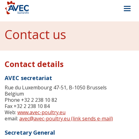
Togg
navi
Contact us
Contact details
AVEC secretariat
Rue du Luxembourg 47-51, B-1050 Brussels
Belgium
Phone +32 2 238 10 82
Fax +32 2 238 10 84
Web:
www.avec-poultry.eu
email:
avec@avec-poultry.eu
(link sends e-mail)
Secretary General