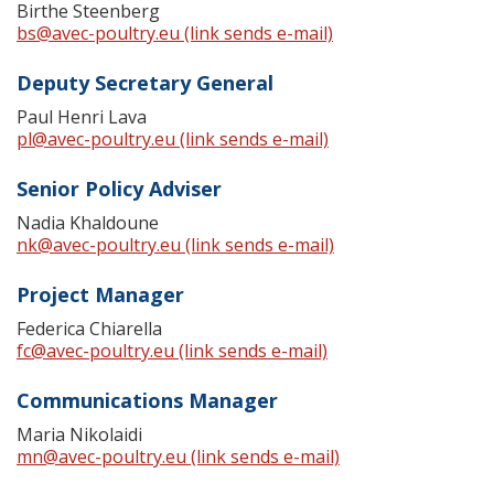
Birthe Steenberg
bs@avec-poultry.eu
(link sends e-mail)
Deputy Secretary General
Paul Henri Lava
pl@avec-poultry.eu
(link sends e-mail)
Senior Policy Adviser
Nadia Khaldoune
nk@avec-poultry.eu
(link sends e-mail)
Project Manager
Federica Chiarella
fc@avec-poultry.eu
(link sends e-mail)
Communications Manager
Maria Nikolaidi
mn@avec-poultry.eu
(link sends e-mail)